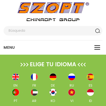
ELIGE TU IDIOMA
EN
FR
DE
RU
ES
PT
AR
KO
VI
ID